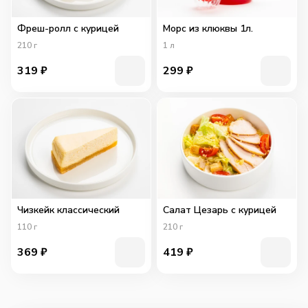
Фреш-ролл с курицей
Морс из клюквы 1л.
210
г
1
л
319
₽
299
₽
Чизкейк классический
Салат Цезарь с курицей
110
г
210
г
369
₽
419
₽