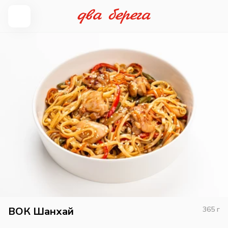
ВОК Шанхай
365
г