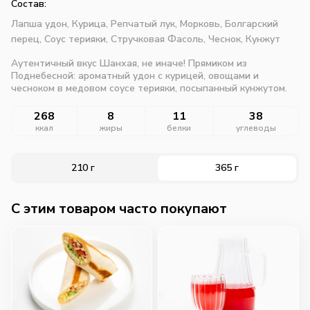
Состав:
Лапша удон,
Курица,
Репчатый лук,
Морковь,
Болгарский
перец,
Соус терияки,
Стручковая Фасоль,
Чеснок,
Кунжут
Аутентичный вкус Шанхая, не иначе! Прямиком из
Поднебесной: ароматный удон с курицей, овощами и
чесноком в медовом соусе терияки, посыпанный кунжутом.
268
8
11
38
ккал
жиры
белки
углеводы
210 г
365 г
C этим товаром часто покупают