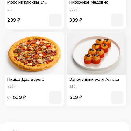
Морс из клюквы 1л.
Пирожное Медовик
1
л
100
г
299
₽
339
₽
Пицца Два Берега
Запеченный ролл Аляска
520
г
210
г
539
₽
619
₽
от