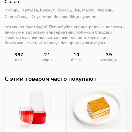
Состав:
Имбирь,
Капуста,
Кунжут,
Лосось,
Лук,
Масло,
Морковь,
Соевый соус,
Соус чили,
Чеснок,
Яйцо куриное
Устали от фастфуда? Попробуйте спринг-роллы с лососем –
вкусную и здоровую альтернативу любимым блюдам!
Нежные кусочки лосося, сочные овощи и хрустящие
блинчики – сытный перекус без вреда для фигуры.
387
21
10
39
ккал
жиры
белки
углеводы
C этим товаром часто покупают