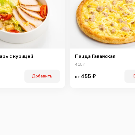
арь с курицей
Пицца Гавайская
410
г
455
₽
Добавить
от