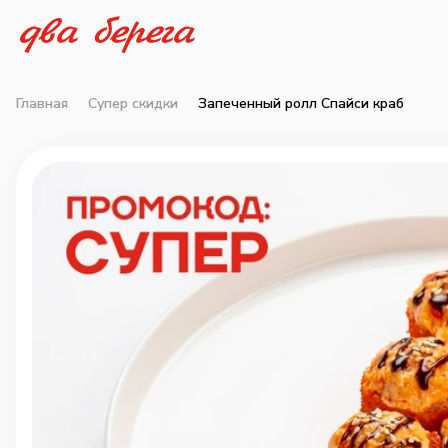
Главная
Супер скидки
Запеченный ролл Спайси краб