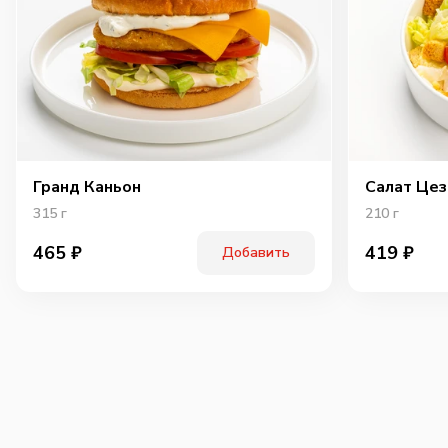
Гранд Каньон
Салат Цез
315
г
210
г
465
₽
419
₽
Добавить