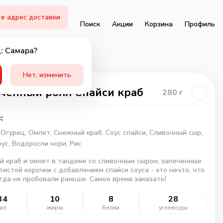
е адрес доставки
Поиск
Акции
Корзина
Профиль
: Самара?
Нет, изменить
ченный ролл Спайси краб
280
г
:
,
Огурец,
Омлет,
Снежный краб,
Соус спайси,
Сливочный сыр,
оус,
Водоросли нори,
Рис
 краб и омлет в тандеме со сливочным сыром, запеченные
тистой корочки с добавлением спайси соуса - это нечто, что
гда не пробовали раньше. Самое время заказать!
34
10
8
28
ал
жиры
белки
углеводы