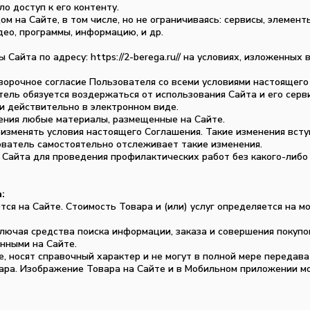
о доступ к его контенту.
 на Сайте, в том числе, но не ограничиваясь: сервисы, элемент
део, программы, информацию, и др.
 Сайта по адресу: https://2-berega.ru// на условиях, изложенных
оворочное согласие Пользователя со всеми условиями настоящего
тель обязуется воздержаться от использования Сайта и его серв
и действительно в электронном виде.
ления любые материалы, размещенные на Сайте.
 изменять условия настоящего Соглашения. Такие изменения всту
ователь самостоятельно отслеживает такие изменения.
 Сайта для проведения профилактических работ без какого-либо
:
тся на Сайте. Стоимость Товара и (или) услуг определяется на м
ключая средства поиска информации, заказа и совершения покупо
анными на Сайте.
, носят справочный характер и не могут в полной мере передав
ара. Изображение Товара на Сайте и в Мобильном приложении м