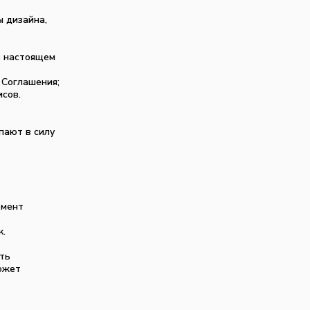
ы дизайна,
 в настоящем
 Соглашения;
исов.
пают в силу
омент
к.
ать
ожет