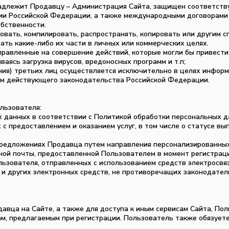
ринадлежит Продавцу – Администрация Сайта, защищен соответст
ии Российской Федерации, а также международными договорами
обственности.
овать, компилировать, распространять, копировать или другим с
ать какие-либо их части в личных или коммерческих целях.
правленные на совершение действий, которые могли бы привести
аясь загрузка вирусов, вредоносных программ и т.п;
ания) третьих лиц осуществляется исключительно в целях инфор
ем действующего законодательства Российской Федерации.
Пользователя:
х данных в соответствии с Политикой обработки персональных 
с предоставлением и оказанием услуг, в том числе о статусе вы
 предложениях Продавца путем направления персонализированны
ной почты, предоставленной Пользователем в момент регистраци
льзователя, отправленных с использованием средств электросвяз
 и других электронных средств, не противоречащих законодател
давца на Сайте, а также для доступа к иным сервисам Сайта, По
м, предлагаемым при регистрации. Пользователь также обязует