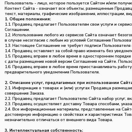
Пользователь - лицо, которое пользуется Сайтом и/или получил
Контент Сайта - означает все объекты, размещенные Продавцом
текст, материалы, графические изображения, иллюстрации, ви
1. Общие положения:
1.1. Продавец предлагает Пользователям свои услуги и сервисы
Соглашении.
1.2. Использование любого из сервисов Сайта означает безог
в случае несогласия с любым из условий Соглашения Пользова
1.3. Настоящее Соглашение не требует подписи Пользователя 
1.4. Продавец оставляет за собой право изменять без уведом
1.5. Продавец вправе в любое время в одностороннем порядке
с даты размещения новой версии Соглашения на Сайте. Польз
1.6. Продавец вправе в любое время приостанавливать работу
предварительного уведомления Пользователя.
2. Описание услуг, предлагаемых при использовании Сайта
2.1. Информация о товарах и (или) услугах Продавца размещае
совершения Заказа.
2.2. Продавец предлагает Пользователю Сайта набор услуг, в
2.3. Продавец осуществляет доставку Товара способами, указ
2.4. Все информационные материалы, представленные на Сайте
достоверную информацию о свойствах и характеристиках Тов
незначительно отличаться от внешнего вида Товара.
3. Интеллектуальная собственность: