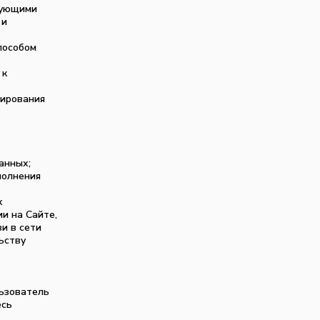
вующими
 и
пособом
 к
мирования
данных;
полнения
х
и на Сайте,
и в сети
ьству
льзователь
есь