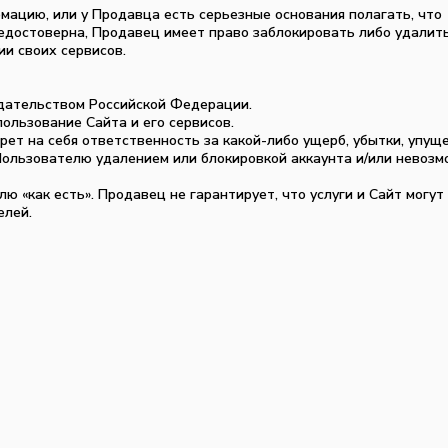
рмацию, или у Продавца есть серьезные основания полагать, что
едостоверна, Продавец имеет право заблокировать либо удалит
и своих сервисов.
одательством Российской Федерации.
ользование Сайта и его сервисов.
рет на себя ответственность за какой-либо ущерб, убытки, упущ
Пользователю удалением или блокировкой аккаунта и/или невоз
лю «как есть». Продавец не гарантирует, что услуги и Сайт могу
елей.