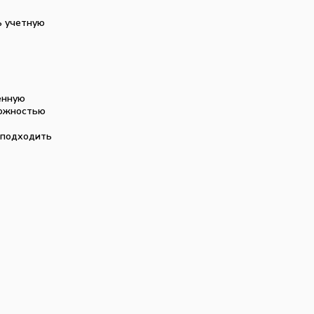
ь учетную
енную
можностью
т подходить