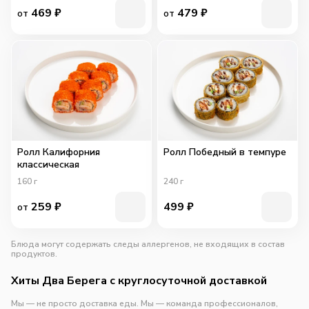
469
₽
479
₽
от
от
Ролл Калифорния
Ролл Победный в темпуре
классическая
160
г
240
г
259
₽
499
₽
от
Блюда могут содержать следы аллергенов, не входящих в состав
продуктов.
Хиты Два Берега с круглосуточной доставкой
Мы — не просто доставка еды. Мы — команда профессионалов,