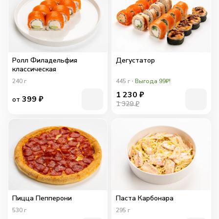
Ролл Филадельфия
Дегустатор
классическая
240
г
445
г
Выгода 99₽!
1 230
₽
399
₽
от
1 329 ₽
Пицца Пепперони
Паста Карбонара
530
г
295
г