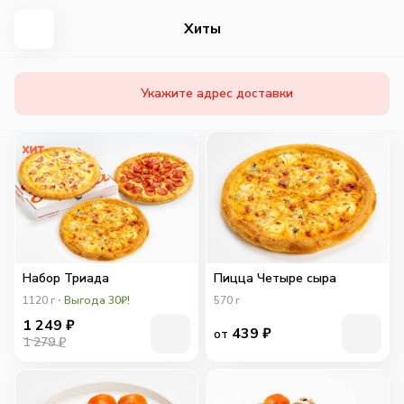
Хиты
Укажите адрес доставки
Набор Триада
Пицца Четыре сыра
1120
г
Выгода 30₽!
570
г
1 249
₽
439
₽
от
1 279 ₽