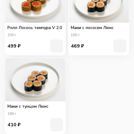
Ролл Лосось темпура V 2.0
Маки с лососем Люкс
200
г
180
г
499
₽
469
₽
Маки с тунцом Люкс
180
г
410
₽