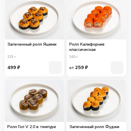
Запеченный ролл Яшими
Ролл Калифорния
классическая
225
г
160
г
499
₽
259
₽
от
Ролл Гол V 2.0 в темпуре
Запеченный ролл Фуджи