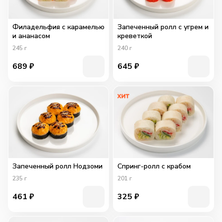
Филадельфия с карамелью
Запеченный ролл с угрем и
и ананасом
креветкой
245
г
240
г
689
₽
645
₽
Запеченный ролл Нодзоми
Спринг-ролл с крабом
235
г
201
г
461
₽
325
₽