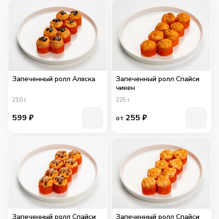
Запеченный ролл Аляска
Запеченный ролл Спайси
чикен
210
г
225
г
599
₽
255
₽
от
Запеченный ролл Спайси
Запеченный ролл Спайси