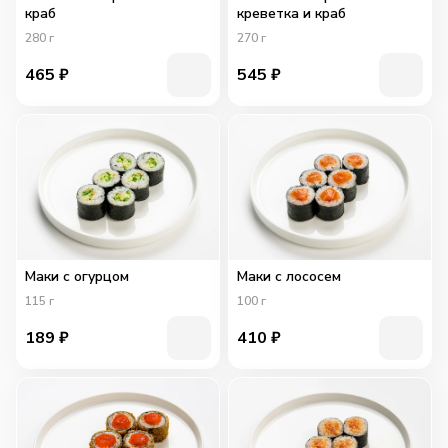
краб
креветка и краб
280
г
270
г
465
₽
545
₽
Маки с огурцом
Маки с лососем
115
г
100
г
189
₽
410
₽