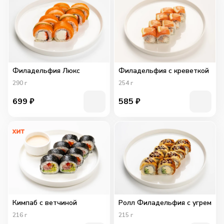
Филадельфия Люкс
Филадельфия с креветкой
290
г
254
г
699
₽
585
₽
Кимпаб с ветчиной
Ролл Филадельфия с угрем
216
г
215
г