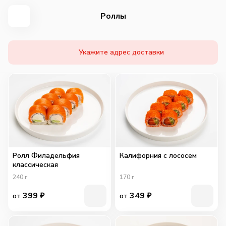
Роллы
Укажите адрес доставки
Ролл Филадельфия
Калифорния с лососем
классическая
240
г
170
г
399
₽
349
₽
от
от