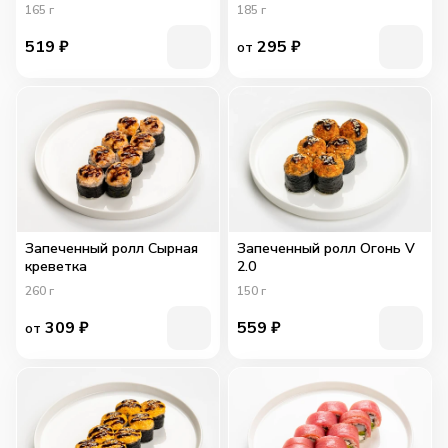
165
г
185
г
519
₽
295
₽
от
Запеченный ролл Сырная
Запеченный ролл Огонь V
креветка
2.0
260
г
150
г
309
₽
559
₽
от