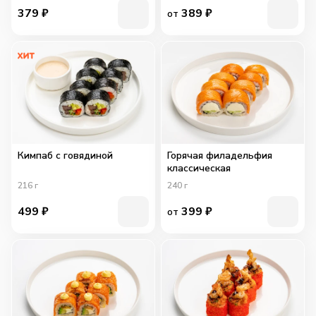
379
₽
389
₽
от
Кимпаб с говядиной
Горячая филадельфия
классическая
216
г
240
г
499
₽
399
₽
от