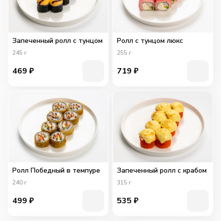
Запеченный ролл с тунцом
Ролл с тунцом люкс
245
г
255
г
469
₽
719
₽
Ролл Победный в темпуре
Запеченный ролл с крабом
240
г
315
г
499
₽
535
₽