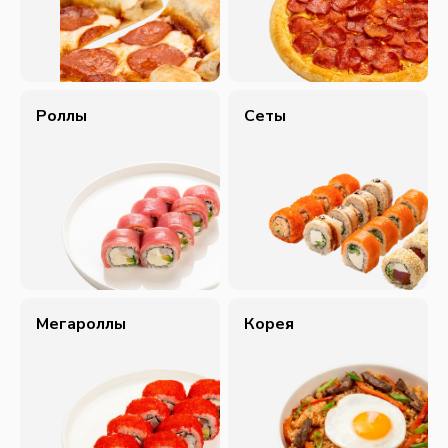
Роллы
Сеты
Мегароллы
Корея