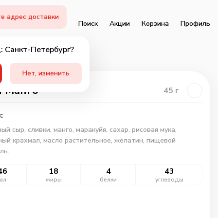
е адрес доставки
Поиск
Акции
Корзина
Профиль
: Санкт-Петербург?
Нет, изменить
 Манго
45
г
:
ый сыр, сливки, манго, маракуйя, сахар, рисовая мука,
ный крахмал, масло растительное, желатин, пищевой
ль.
46
18
4
43
ал
жиры
белки
углеводы