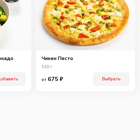
окадо
Чикен Песто
510
г
675
₽
обавить
Выбрать
от