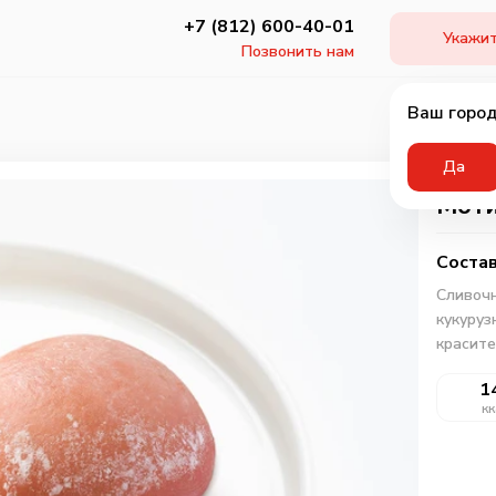
+7 (812) 600-40-01
Укажит
Позвонить нам
Ваш город
Да
Моти
Состав
Сливочн
кукуруз
красите
1
кк