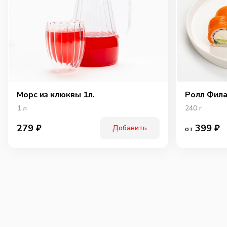
Морс из клюквы 1л.
Ролл Фила
1
л
240
г
399
₽
279
₽
Добавить
от