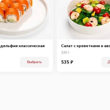
дельфия классическая
Салат с креветками и ав
230
г
535
₽
Выбрать
Д