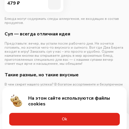
479
₽
Блюда могут содержать следы аллергенов, не входящих в состав
продуктов.
Суп — всегда отличная идея
Представьте: вечер, вы устали после рабочего дня. Не хочется
готовить, но хочется чего-то вкусного и сытного. Вот где Два Берега
входят в игру! Заказать суп у нас – это просто и удобно. Одним
нажатием кнопки вы открываете дверь в мир ароматных блюд,
приготовленных специально для вас — с нашими супами вечер
станет еще ярче и насыщеннее, мы обещаем!
Такие разные, но такие вкусные
В чем секрет нашего успеха? В богатом ассортименте и безупречном
вкусе, конечно! Мы предлагаем широкий выбор супов:
С морепродуктами
На этом сайте используются файлы
cookies
Развернуть
Оk
Меню
Акции
Профиль
Корзина