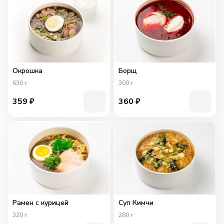
Окрошка
Борщ
630
г
300
г
359
₽
360
₽
Рамен с курицей
Суп Кимчи
320
г
280
г