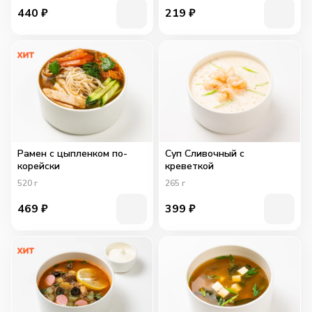
440
₽
219
₽
Рамен с цыпленком по-
Суп Сливочный с
корейски
креветкой
520
г
265
г
469
₽
399
₽