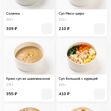
Солянка
Суп Мисо-широ
310
г
272
г
309
₽
210
₽
Крем-суп из шампиньонов
Суп большой с курицей
275
г
320
г
355
₽
410
₽