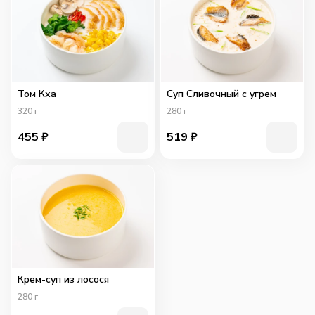
Том Кха
Суп Сливочный с угрем
320
г
280
г
455
₽
519
₽
Крем-суп из лосося
280
г