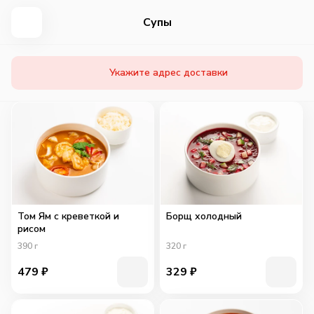
Супы
Укажите адрес доставки
Том Ям с креветкой и
Борщ холодный
рисом
390
г
320
г
479
₽
329
₽