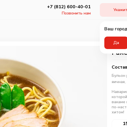
+7 (812) 600-40-01
Укажит
Позвонить нам
Ваш город
Да
Раме
Состав
Бульон 
яичная,
Наварис
которой
вакаме 
по-наст
хитом!
1