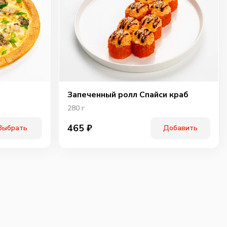
Запеченный ролл Спайси краб
280
г
465
₽
Выбрать
Добавить