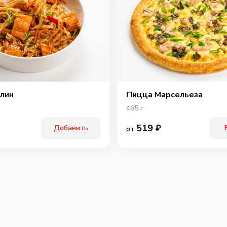
лин
Пицца Марсельеза
465
г
519
₽
Добавить
от