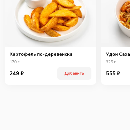
Картофель по-деревенски
Удон Саха
170
г
325
г
249
₽
555
₽
Добавить