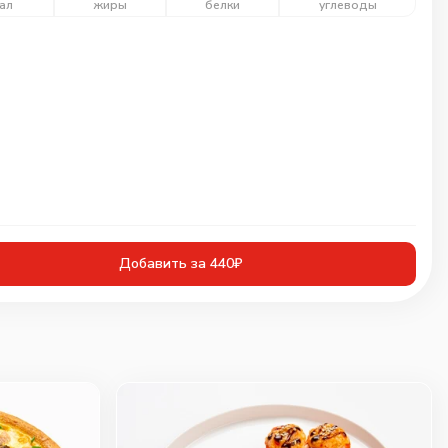
ал
жиры
белки
углеводы
Добавить за 440₽