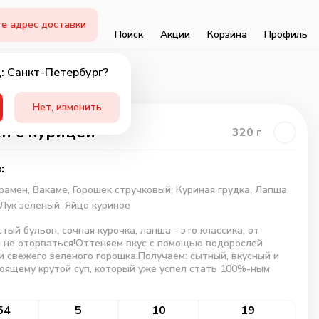
е адрес доставки
Поиск
Акции
Корзина
Профиль
: Санкт-Петербург?
Нет, изменить
н с курицей
320
г
:
рамен,
Вакаме,
Горошек стручковый,
Куриная грудка,
Лапша
Лук зеленый,
Яйцо куриное
тый бульон, сочная курочка, лапша - это классика, от
 не оторваться!Оттеняем вкус с помощью водорослей
и свежего зеленого горошка.Получаем: сытный, вкусный и
оящему крутой суп, который уже успел стать 100%-ным
54
5
10
19