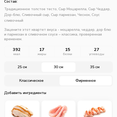
Состав:
Традиционное толстое тесто,
Сыр Моцарелла,
Сыр Чеддер,
Дор-блю,
Сливочный сыр,
Сыр пармезан,
Чеснок,
Соус
сливочный
Зацените этот квартет вкуса - моцарелла, чеддер, дор блю
и пармезан в сливочном соусе – классика, проверенная
временем.
392
17
15
27
ккал
жиры
белки
углеводы
25 см
30 см
35 см
Классическое
Фирменное
Добавить ингредиенты