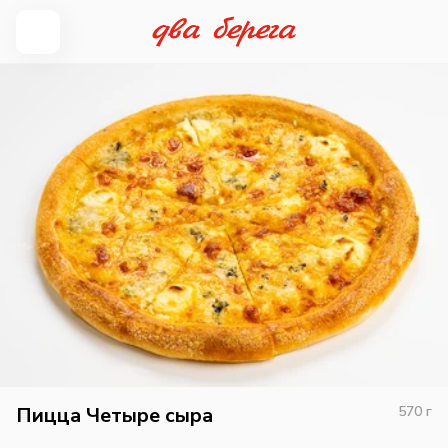
Пицца Четыре сыра
570
г