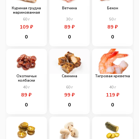
Куриная грудка
Ветчина
Бекон
маринованная
60
г
30
г
50
г
109
₽
89
₽
89
₽
0
0
0
Охотничьи
Свинина
Тигровая креветка
колбаски
40
г
60
г
40
г
89
₽
99
₽
119
₽
0
0
0