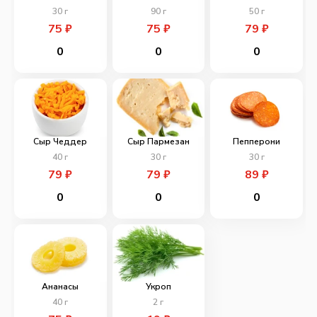
30
г
90
г
50
г
75
₽
75
₽
79
₽
0
0
0
Сыр Чеддер
Сыр Пармезан
Пепперони
40
г
30
г
30
г
79
₽
79
₽
89
₽
0
0
0
Ананасы
Укроп
40
г
2
г