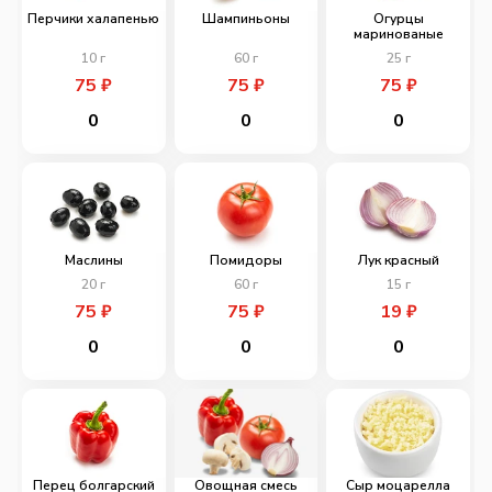
Перчики халапенью
Шампиньоны
Огурцы
маринованые
10
г
60
г
25
г
75
₽
75
₽
75
₽
0
0
0
Маслины
Помидоры
Лук красный
20
г
60
г
15
г
75
₽
75
₽
19
₽
0
0
0
Перец болгарский
Овощная смесь
Сыр моцарелла