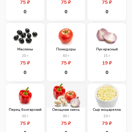
75
₽
75
₽
75
₽
0
0
0
Маслины
Помидоры
Лук красный
20
г
60
г
15
г
75
₽
75
₽
19
₽
0
0
0
Перец болгарский
Овощная смесь
Сыр моцарелла
30
г
90
г
50
г
75
₽
75
₽
79
₽