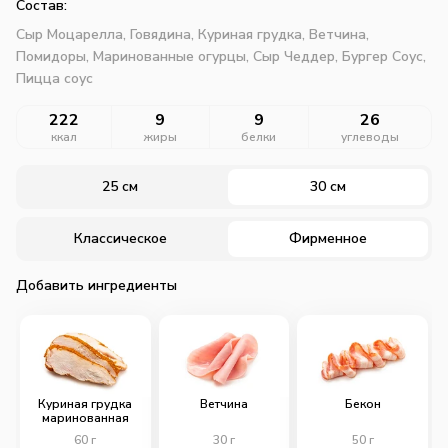
Состав:
Сыр Моцарелла,
Говядина,
Куриная грудка,
Ветчина,
Помидоры,
Маринованные огурцы,
Сыр Чеддер,
Бургер Соус,
Пицца соус
222
9
9
26
ккал
жиры
белки
углеводы
25 см
30 см
Классическое
Фирменное
Добавить ингредиенты
Куриная грудка
Ветчина
Бекон
маринованная
60
г
30
г
50
г