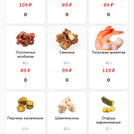
109
₽
89
₽
89
₽
0
0
0
Охотничьи
Свинина
Тигровая креветка
колбаски
40
г
60
г
40
г
89
₽
99
₽
119
₽
0
0
0
Перчики халапенью
Шампиньоны
Огурцы
маринованые
10
г
60
г
25
г