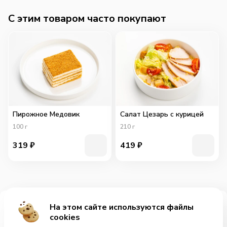
C этим товаром часто покупают
Пирожное Медовик
Салат Цезарь с курицей
100
г
210
г
319
₽
419
₽
На этом сайте используются файлы
Добавить за 745₽
cookies