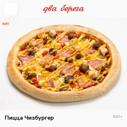
Пицца Чизбургер
630
г