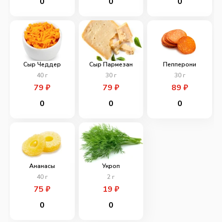
0
0
0
Сыр Чеддер
Сыр Пармезан
Пепперони
40
г
30
г
30
г
79
₽
79
₽
89
₽
0
0
0
Ананасы
Укроп
40
г
2
г
75
₽
19
₽
0
0