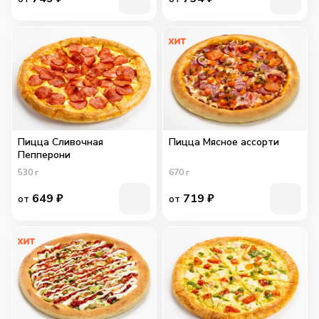
Пицца Сливочная
Пицца Мясное ассорти
Пепперони
530
г
670
г
649
₽
719
₽
от
от