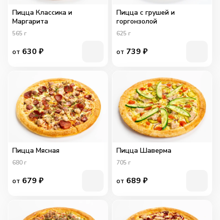
Пицца Классика и
Пицца с грушей и
Маргарита
горгонзолой
565
г
625
г
630
₽
739
₽
от
от
Пицца Мясная
Пицца Шаверма
680
г
705
г
679
₽
689
₽
от
от