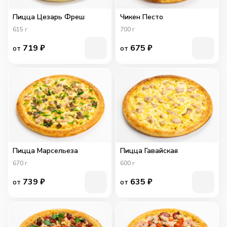
Пицца Цезарь Фреш
Чикен Песто
615
г
700
г
719
₽
675
₽
от
от
Пицца Марсельеза
Пицца Гавайская
670
г
600
г
739
₽
635
₽
от
от