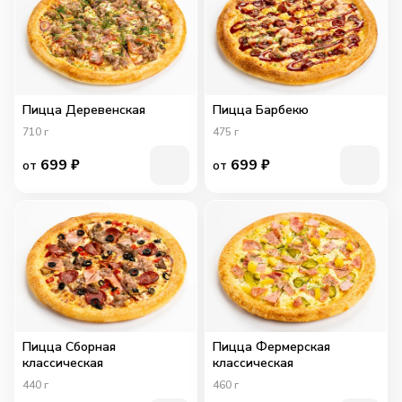
Пицца Деревенская
Пицца Барбекю
710
г
475
г
699
₽
699
₽
от
от
Пицца Сборная
Пицца Фермерская
классическая
классическая
440
г
460
г