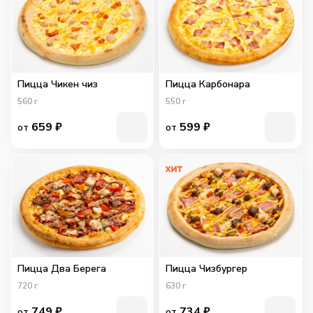
Пицца Чикен чиз
Пицца Карбонара
560
г
550
г
659
₽
599
₽
от
от
Пицца Два Берега
Пицца Чизбургер
720
г
630
г
749
₽
734
₽
от
от