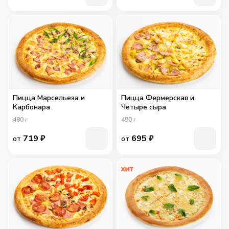
Пицца Марсельеза и
Пицца Фермерская и
Карбонара
Четыре сыра
480
г
490
г
719
₽
695
₽
от
от