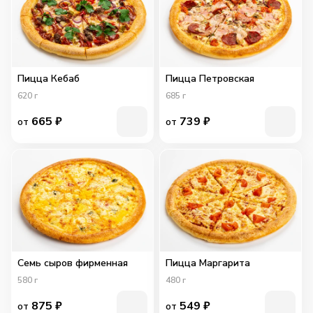
Пицца Кебаб
Пицца Петровская
620
г
685
г
665
₽
739
₽
от
от
Семь сыров фирменная
Пицца Маргарита
580
г
480
г
875
₽
549
₽
от
от