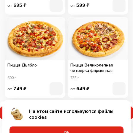
695
₽
599
₽
от
от
Пицца Дьябло
Пицца Великолепная
четверка фирменная
600
г
735
г
749
₽
649
₽
от
от
На этом сайте используются файлы
Применить промокод
cookies
Оk