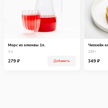
Морс из клюквы 1л.
Чизкейк к
1
л
110
г
279
₽
349
₽
Добавить