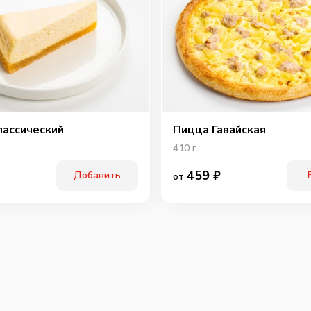
лассический
Пицца Гавайская
410
г
459
₽
Добавить
от