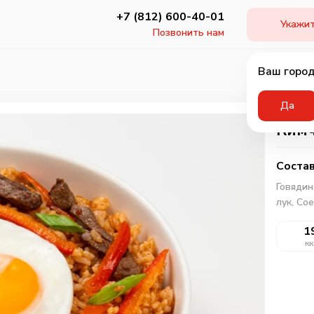
+7 (812) 600-40-01
Укажит
Позвонить нам
Ваш город
Да
Ким
Состав
Говядин
лук,
Сое
1
кк