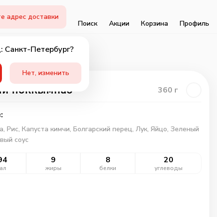
е адрес доставки
Поиск
Акции
Корзина
Профиль
: Санкт-Петербург?
Нет, изменить
чи поккымпаб
360
г
:
а,
Рис,
Капуста кимчи,
Болгарский перец,
Лук,
Яйцо,
Зеленый
вый соус
94
9
8
20
ал
жиры
белки
углеводы