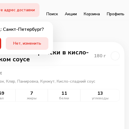
е адрес доставки
Поиск
Акции
Корзина
Профиль
: Санкт-Петербург?
Нет, изменить
ёнок по-корейски в кисло-
180
г
ком соусе
:
ок,
Кляр,
Панировка,
Кунжут,
Кисло-сладкий соус
59
7
11
13
ал
жиры
белки
углеводы