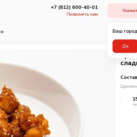
+7 (812) 600-40-01
Укажит
Позвонить нам
Ваш город
се
Да
Цыпл
слад
Состав
Цыплен
1
кк