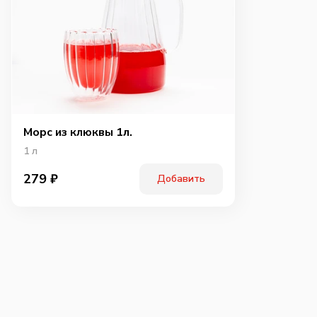
Морс из клюквы 1л.
1
л
279
₽
Добавить