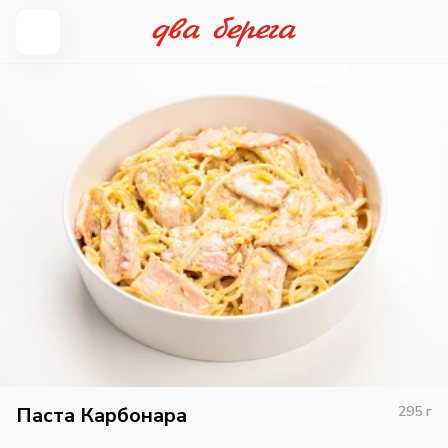
Паста Карбонара
295
г