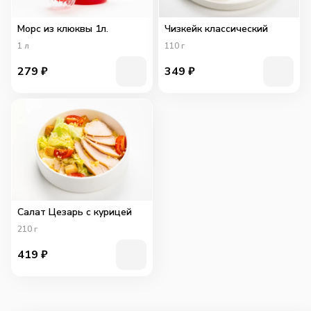
Морс из клюквы 1л.
Чизкейк классический
1
л
110
г
279
₽
349
₽
Салат Цезарь с курицей
210
г
419
₽