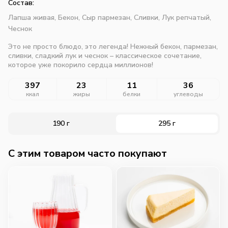
Состав:
Лапша живая,
Бекон,
Сыр пармезан,
Сливки,
Лук репчатый,
Чеснок
Это не просто блюдо, это легенда! Нежный бекон, пармезан,
сливки, сладкий лук и чеснок – классическое сочетание,
которое уже покорило сердца миллионов!
397
23
11
36
ккал
жиры
белки
углеводы
190 г
295 г
C этим товаром часто покупают