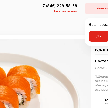
+7 (846) 229-58-58
Укажит
Позвонить нам
Ваш город
Да
Ролл
клас
Состав
Лосось
"Шедевр
все по 
обернут
все вре
2
кк