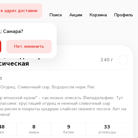
е адрес доставки
Поиск
Акции
Корзина
Профиль
: Самара?
Нет, изменить
 Филадельфия
240
г
сическая
:
,
Огурец,
Сливочный сыр,
Водоросли нори,
Рис
 японской кухни" - так можно описать Филадельфию. Тут
классике: хрустящий огурец и нежный сливочный сыр
ы рисом и покрыты щедрым слайсом свежего лосося. Хит на
мена!
48
8
9
33
ал
жиры
белки
углеводы