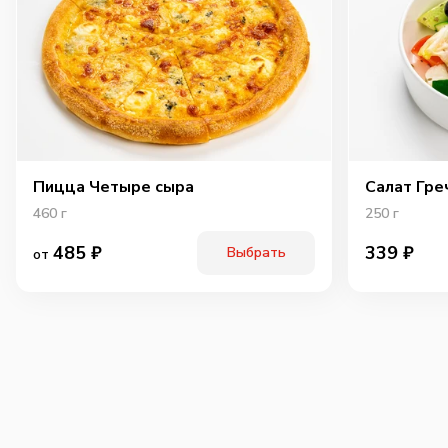
Пицца Четыре сыра
Салат Гре
460
г
250
г
485
₽
339
₽
Выбрать
от