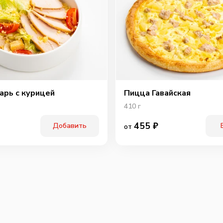
арь с курицей
Пицца Гавайская
410
г
455
₽
Добавить
от