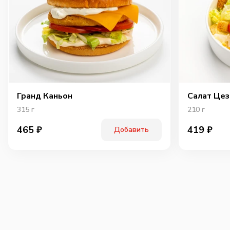
Гранд Каньон
Салат Цез
315
г
210
г
465
₽
419
₽
Добавить