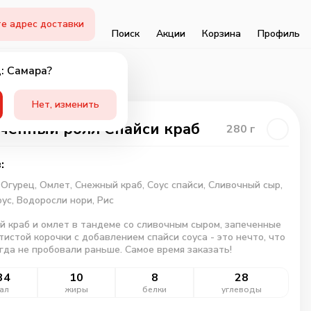
е адрес доставки
Поиск
Акции
Корзина
Профиль
: Самара?
Нет, изменить
ченный ролл Спайси краб
280
г
:
,
Огурец,
Омлет,
Снежный краб,
Соус спайси,
Сливочный сыр,
оус,
Водоросли нори,
Рис
 краб и омлет в тандеме со сливочным сыром, запеченные
тистой корочки с добавлением спайси соуса - это нечто, что
гда не пробовали раньше. Самое время заказать!
34
10
8
28
ал
жиры
белки
углеводы