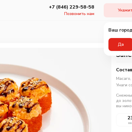
+7 (846) 229-58-58
Укажит
Позвонить нам
Ваш город
Да
Запе
Состав
Масаго
Унаги с
Снежный
до золо
вы нико
2
кк