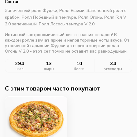
Состав:
Запеченный ролл Фуджи,
Ролл Яшими,
Запеченный ролл с
крабом,
Ролл Победный в темпуре,
Ролл Огонь,
Ролл Гол V
2.0 запеченный,
Ролл Лосось темпура V 2.0
Истинный гастрономический хит от наших поваров! В
каждом ролле звучат яркие и неповторимые ноты вкуса. От
утонченной гармонии Фуджи до взрыва энергии ролла
Огонь V 2.0 - этот сет точно не оставит вас равнодушным.
294
13
10
34
ккал
жиры
белки
углеводы
C этим товаром часто покупают