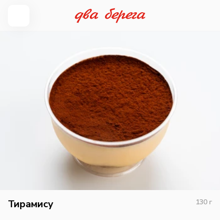
Тирамису
130
г