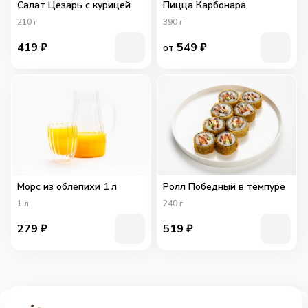
Салат Цезарь с курицей
Пицца Карбонара
210
г
390
г
419
₽
549
₽
от
Морс из облепихи 1 л
Ролл Победный в темпуре
1
л
240
г
279
₽
519
₽