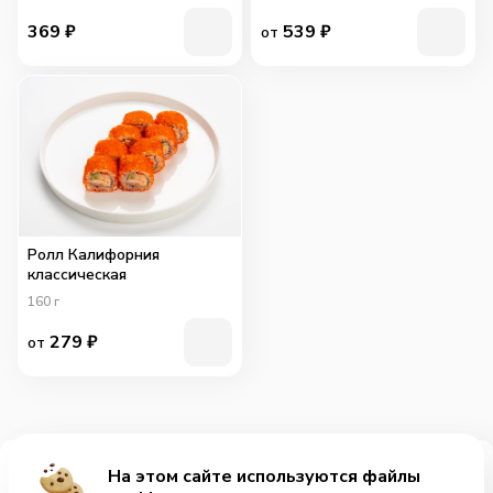
369
₽
539
₽
от
Ролл Калифорния
классическая
160
г
279
₽
от
На этом сайте используются файлы
Добавить за 299₽