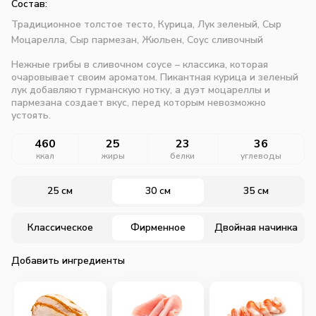
Состав:
Традиционное толстое тесто,
Курица,
Лук зеленый,
Сыр
Моцарелла,
Сыр пармезан,
Жюльен,
Соус сливочный
Нежные грибы в сливочном соусе – классика, которая
очаровывает своим ароматом. Пикантная курица и зеленый
лук добавляют гурманскую нотку, а дуэт моцареллы и
пармезана создает вкус, перед которым невозможно
устоять.
460
25
23
36
ккал
жиры
белки
углеводы
25 см
30 см
35 см
Классическое
Фирменное
Двойная начинка
Добавить ингредиенты