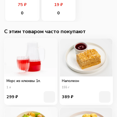
75
₽
19
₽
0
0
C этим товаром часто покупают
Морс из клюквы 1л.
Наполеон
1
л
155
г
299
₽
389
₽