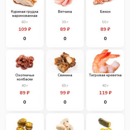
Куриная грудка
Ветчина
Бекон
маринованная
60
г
30
г
50
г
109
₽
89
₽
89
₽
0
0
0
Охотничьи
Свинина
Тигровая креветка
колбаски
40
г
60
г
40
г
89
₽
99
₽
119
₽
0
0
0