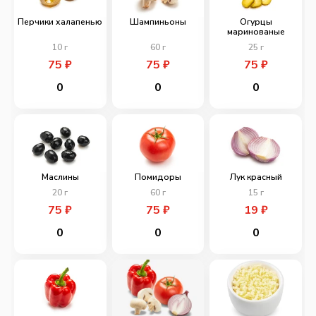
Перчики халапенью
Шампиньоны
Огурцы
маринованые
10
г
60
г
25
г
75
₽
75
₽
75
₽
0
0
0
Маслины
Помидоры
Лук красный
20
г
60
г
15
г
75
₽
75
₽
19
₽
0
0
0