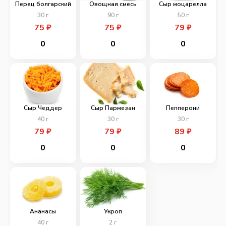
Перец болгарский
Овощная смесь
Сыр моцарелла
30
г
90
г
50
г
75
₽
75
₽
79
₽
0
0
0
Сыр Чеддер
Сыр Пармезан
Пепперони
40
г
30
г
30
г
79
₽
79
₽
89
₽
0
0
0
Ананасы
Укроп
40
г
2
г