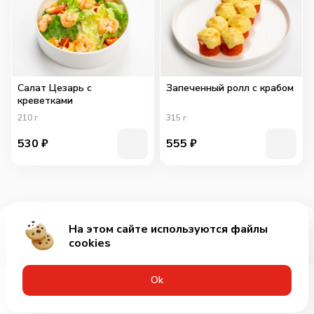
Салат Цезарь с
Запеченный ролл с крабом
креветками
210
г
315
г
530
₽
555
₽
На этом сайте используются файлы
Добавить за 759₽
cookies
Оk
Меню
Акции
Профиль
Корзина