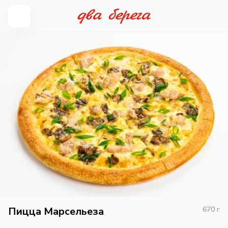
Пицца Марсельеза
670
г