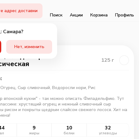
е адрес доставки
Поиск
Акции
Корзина
Профиль
: Самара?
Нет, изменить
 Филадельфия
125
г
сическая
:
,
Огурец,
Сыр сливочный,
Водоросли нори,
Рис
 японской кухни" - так можно описать Филадельфию. Тут
классике: хрустящий огурец и нежный сливочный сыр
ы рисом и покрыты щедрым слайсом свежего лосося. Хит на
мена!
44
9
10
32
ал
жиры
белки
углеводы