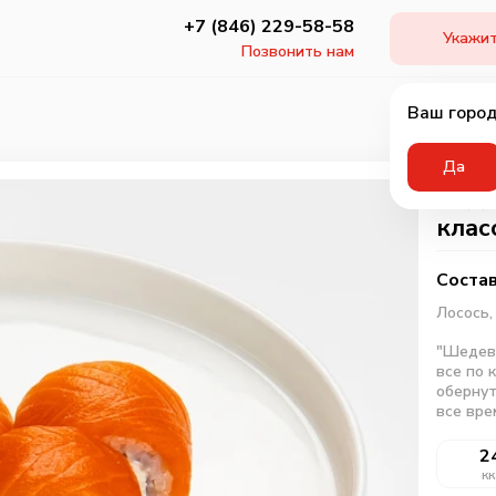
+7 (846) 229-58-58
Укажит
Позвонить нам
Ваш город
Да
Ролл
клас
Состав
Лосось
"Шедевр
все по 
обернут
все вре
2
кк