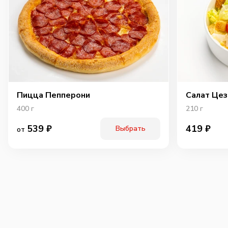
Пицца Пепперони
Салат Цез
400
г
210
г
539
₽
419
₽
Выбрать
от