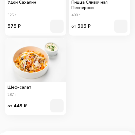
Удон Сахалин
Пицца Сливочная
Пепперони
325
г
400
г
575
₽
505
₽
от
Шеф-салат
287
г
449
₽
от