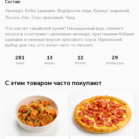
Состав:
Авокадо,
Бобы эдамаме,
Водоросли нори,
Кунжут жареный,
Лосось,
Рис,
Соус ореховый,
Чука
Что насчет гавайской кухни? Насыщенный вкус свежего
лосося в сочетании с кремовым авокадо, хрустящими бобами
эдамаме и нежным вкусом орехового соуса. Идеальный
выбор для тех, кто хочет чего-то легкого.
281
13
12
29
ккал
жиры
белки
углеводы
C этим товаром часто покупают