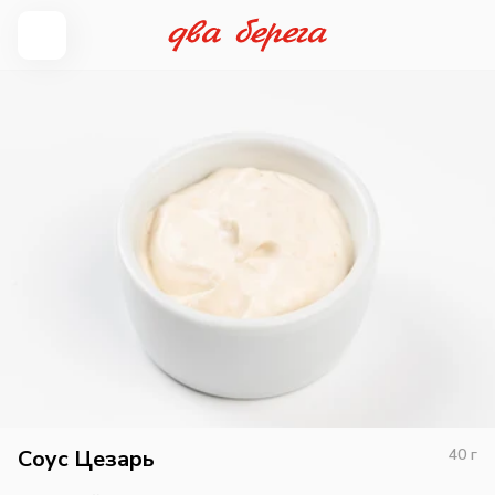
Соус Цезарь
40
г