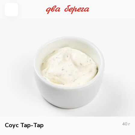
Соус Тар-Тар
40
г