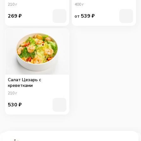
210
г
400
г
269
₽
539
₽
от
Салат Цезарь с
креветками
210
г
530
₽