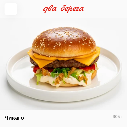
Чикаго
305
г