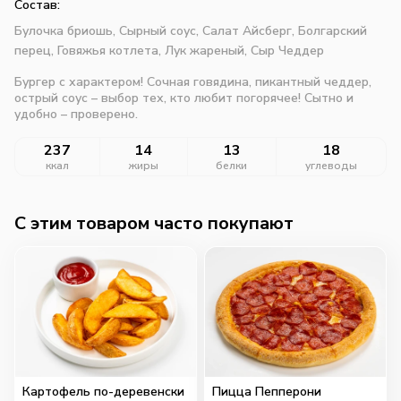
Состав:
Булочка бриошь,
Сырный соус,
Салат Айсберг,
Болгарский
перец,
Говяжья котлета,
Лук жареный,
Сыр Чеддер
Бургер с характером! Сочная говядина, пикантный чеддер,
острый соус – выбор тех, кто любит погорячее! Сытно и
удобно – проверено.
237
14
13
18
ккал
жиры
белки
углеводы
C этим товаром часто покупают
Картофель по-деревенски
Пицца Пепперони