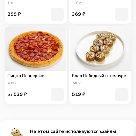
1
л
110
г
299
₽
369
₽
Пицца Пепперони
Ролл Победный в темпуре
400
г
240
г
539
₽
519
₽
от
На этом сайте используются файлы
Добавить за 269₽