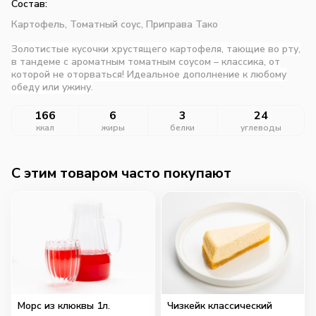
Состав:
Картофель,
Томатный соус,
Приправа Тако
Золотистые кусочки хрустящего картофеля, тающие во рту,
в тандеме с ароматным томатным соусом – классика, от
которой не оторваться! Идеальное дополнение к любому
обеду или ужину.
166
6
3
24
ккал
жиры
белки
углеводы
C этим товаром часто покупают
Морс из клюквы 1л.
Чизкейк классический