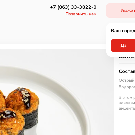
+7 (863) 33-3022-0
Укажит
Позвонить нам
Ваш город
Да
Запе
Состав
Острый 
Водорос
В этом 
нежным 
акценты