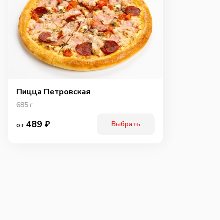
Пицца Петровская
685
г
489
₽
Выбрать
от