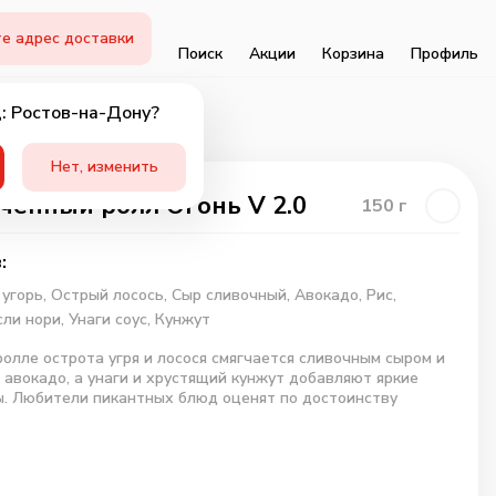
е адрес доставки
Поиск
Акции
Корзина
Профиль
: Ростов-на-Дону?
Нет, изменить
ченный ролл Огонь V 2.0
150
г
:
угорь,
Острый лосось,
Сыр сливочный,
Авокадо,
Рис,
ли нори,
Унаги соус,
Кунжут
ролле острота угря и лосося смягчается сливочным сыром и
авокадо, а унаги и хрустящий кунжут добавляют яркие
. Любители пикантных блюд оценят по достоинству