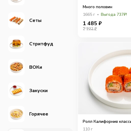
Много половин
1665
г
Выгода 737₽!
Сеты
1 485
₽
2 222 ₽
Стритфуд
ВОКи
Закуски
Горячее
Ролл Калифорния класс
110
г