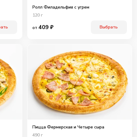
Ролл Филадельфия с угрем
120
г
409
₽
рать
Выбрать
от
Пицца Фермерская и Четыре сыра
490
г