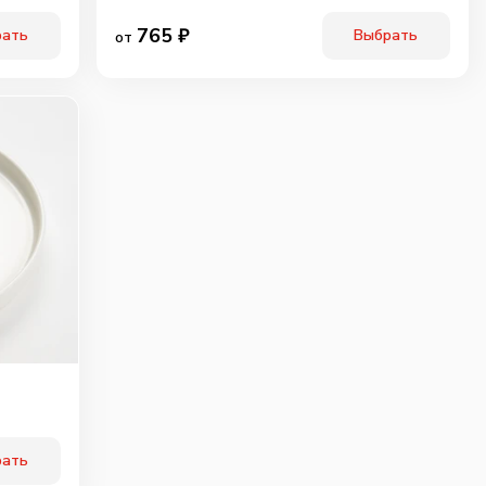
765
₽
рать
Выбрать
от
рать