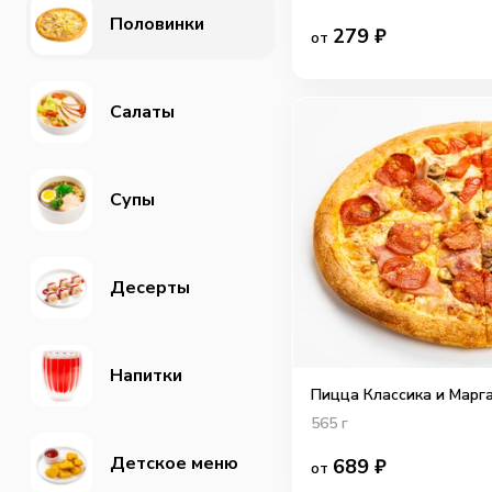
Половинки
279
₽
от
Салаты
Супы
Десерты
Напитки
Пицца Классика и Марг
565
г
Детское меню
689
₽
от