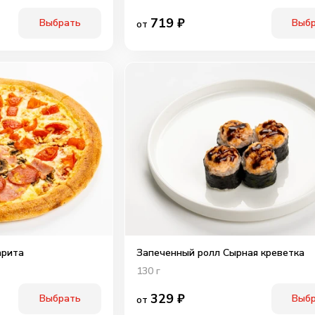
719
₽
Выбрать
Выб
от
арита
Запеченный ролл Сырная креветка
130
г
329
₽
Выбрать
Выб
от