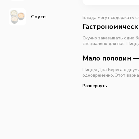
Соусы
Блюда могут содержать сл
Гастрономическ
Скучно заказывать одно б
специально для вас. Пицц
Мало половин — 
Пиццы Два Берега с двум
одновременно. Этот вариа
Развернуть