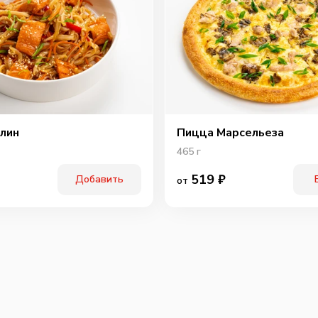
лин
Пицца Марсельеза
465
г
519
₽
Добавить
от