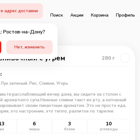
е адрес доставки
Поиск
Акции
Корзина
Профиль
: Ростов-на-Дону?
Нет, изменить
Сливочный с угрем
280
г
:
,
Лук зеленый,
Рис,
Сливки,
Угорь
вьте:расслабляющий вечер дома, вы сидите за столом с
й ароматного супа.Нежные сливки тают во рту, а копченый
чаровывает своим пикантным ароматом. Это не просто еда,
ория, это настроение, это тепло, разлитое по тарелке.
13
6
3
10
ал
жиры
белки
углеводы