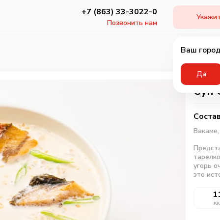
+7 (863) 33-3022-0
Укажит
Позвонить нам
Ваш город
Да
Суп 
Состав
Вакаме
Предста
тарелко
угорь о
это ист
1
кк