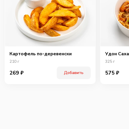
Картофель по-деревенски
Удон Саха
210
г
325
г
269
₽
575
₽
Добавить