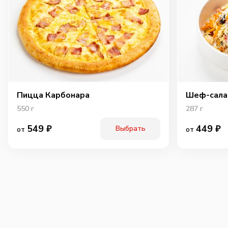
Пицца Карбонара
Шеф-сала
550
г
287
г
549
₽
449
₽
Выбрать
от
от