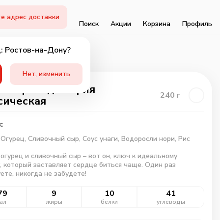
е адрес доставки
Поиск
Акции
Корзина
Профиль
: Ростов-на-Дону?
Нет, изменить
чая филадельфия
240
г
сическая
:
,
Огурец,
Сливочный сыр,
Соус унаги,
Водоросли нори,
Рис
 огурец и сливочный сыр – вот он, ключ к идеальному
, который заставляет сердце биться чаще. Один раз
ете, никогда не забудете!
79
9
10
41
ал
жиры
белки
углеводы