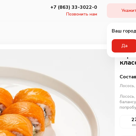
+7 (863) 33-3022-0
Укажит
Позвонить нам
Ваш город
Да
Горя
клас
Состав
Лосось
Лосось,
балансу
попробу
2
кк