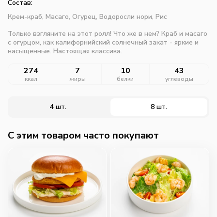
Состав:
Крем-краб,
Масаго,
Огурец,
Водоросли нори,
Рис
Только взгляните на этот ролл! Что же в нем? Краб и масаго
с огурцом, как калифорнийский солнечный закат - яркие и
насыщенные. Настоящая классика.
274
7
10
43
ккал
жиры
белки
углеводы
4 шт.
8 шт.
C этим товаром часто покупают