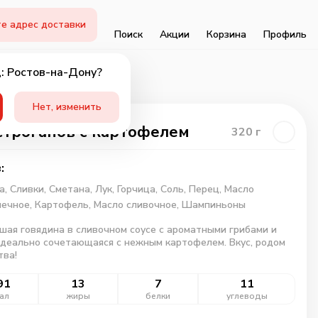
е адрес доставки
Поиск
Акции
Корзина
Профиль
: Ростов-на-Дону?
Нет, изменить
троганов с картофелем
320
г
:
а,
Сливки,
Сметана,
Лук,
Горчица,
Соль,
Перец,
Масло
нечное,
Картофель,
Масло сливочное,
Шампиньоны
ая говядина в сливочном соусе с ароматными грибами и
идеально сочетающаяся с нежным картофелем. Вкус, родом
тва!
91
13
7
11
ал
жиры
белки
углеводы