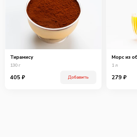
Тирамису
Морс из о
130
г
1
л
405
₽
279
₽
Добавить