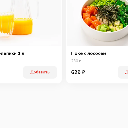
блепихи 1 л
Поке с лососем
230
г
629
₽
Добавить
Д