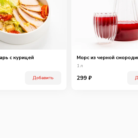
Охотн
арь с курицей
Морс из черной смороди
1
л
299
₽
Добавить
Д
Перчи