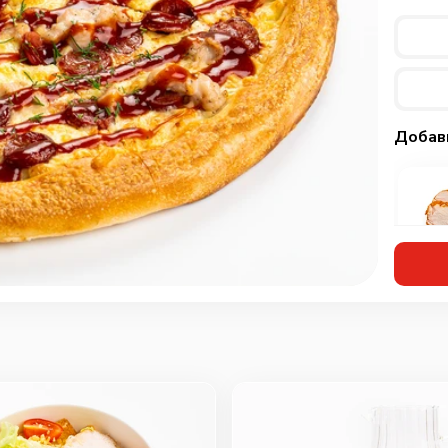
Добав
Кур
мар