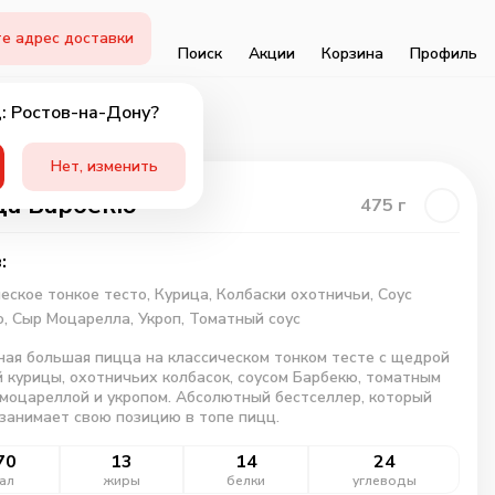
е адрес доставки
Поиск
Акции
Корзина
Профиль
: Ростов-на-Дону?
Нет, изменить
ца Барбекю
475
г
:
еское тонкое тесто,
Курица,
Колбаски охотничьи,
Соус
ю,
Сыр Моцарелла,
Укроп,
Томатный соус
ая большая пицца на классическом тонком тесте с щедрой
 курицы, охотничьих колбасок, соусом Барбекю, томатным
 моцареллой и укропом. Абсолютный бестселлер, который
занимает свою позицию в топе пицц.
70
13
14
24
ал
жиры
белки
углеводы