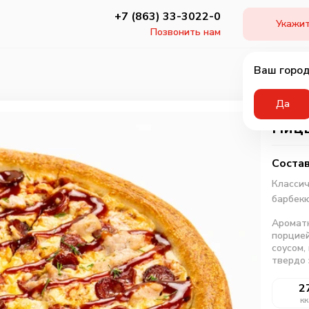
+7 (863) 33-3022-0
Укажит
Позвонить нам
Ваш город
Да
Пиц
Состав
Классич
барбек
Ароматн
порцией
соусом,
твердо 
2
кк