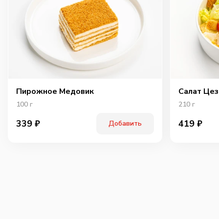
Пирожное Медовик
Салат Цез
100
г
210
г
339
₽
419
₽
Добавить