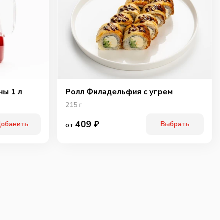
ичьи колбаски
Свинина
Тигровая креветка
40
г
60
г
40
г
89
₽
99
₽
119
₽
0
0
0
ны 1 л
Ролл Филадельфия с угрем
215
г
409
₽
обавить
Выбрать
от
ки халапенью
Шампиньоны
Огурцы
маринованые
10
г
60
г
25
г
75
₽
75
₽
75
₽
0
0
0