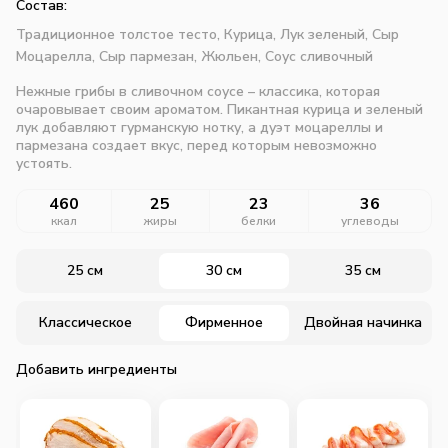
Состав:
Традиционное толстое тесто,
Курица,
Лук зеленый,
Сыр
Моцарелла,
Сыр пармезан,
Жюльен,
Соус сливочный
Нежные грибы в сливочном соусе – классика, которая
очаровывает своим ароматом. Пикантная курица и зеленый
лук добавляют гурманскую нотку, а дуэт моцареллы и
пармезана создает вкус, перед которым невозможно
устоять.
460
25
23
36
ккал
жиры
белки
углеводы
25 см
30 см
35 см
Классическое
Фирменное
Двойная начинка
Добавить ингредиенты