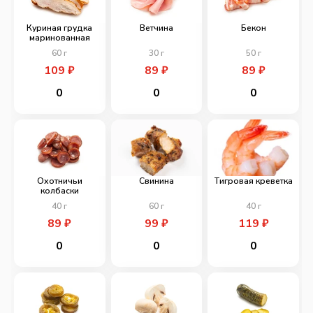
Куриная грудка
Ветчина
Бекон
маринованная
60
г
30
г
50
г
109
₽
89
₽
89
₽
0
0
0
Охотничьи
Свинина
Тигровая креветка
колбаски
40
г
60
г
40
г
89
₽
99
₽
119
₽
0
0
0