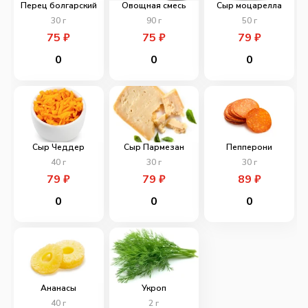
Перец болгарский
Овощная смесь
Сыр моцарелла
30
г
90
г
50
г
75
₽
75
₽
79
₽
0
0
0
Сыр Чеддер
Сыр Пармезан
Пепперони
40
г
30
г
30
г
79
₽
79
₽
89
₽
0
0
0
Ананасы
Укроп
40
г
2
г