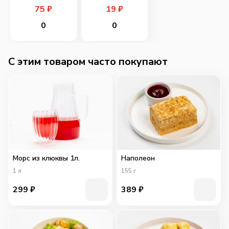
75
₽
19
₽
0
0
C этим товаром часто покупают
Морс из клюквы 1л.
Наполеон
1
л
155
г
299
₽
389
₽