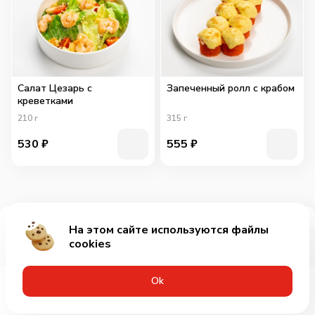
Салат Цезарь с
Запеченный ролл с крабом
креветками
210
г
315
г
530
₽
555
₽
На этом сайте используются файлы
Добавить за 759₽
cookies
Оk
Меню
Акции
Профиль
Корзина