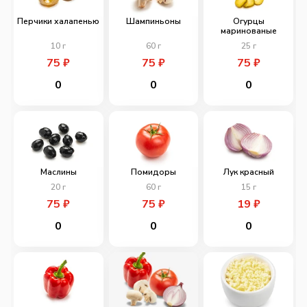
Перчики халапенью
Шампиньоны
Огурцы
маринованые
10
г
60
г
25
г
75
₽
75
₽
75
₽
0
0
0
Маслины
Помидоры
Лук красный
20
г
60
г
15
г
75
₽
75
₽
19
₽
0
0
0