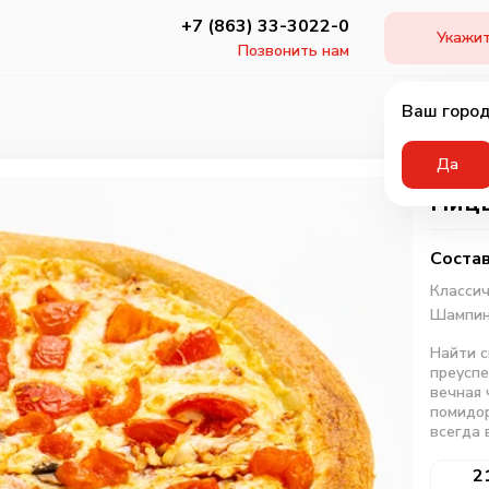
+7 (863) 33-3022-0
Укажит
Позвонить нам
Ваш город
Да
Пицц
Состав
Классич
Шампин
Найти с
преуспе
вечная 
помидор
всегда 
2