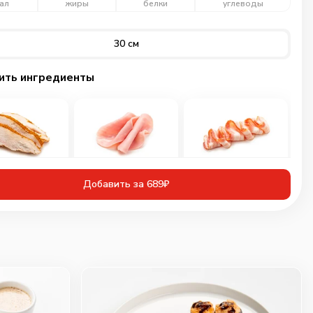
ал
жиры
белки
углеводы
30 см
ить ингредиенты
иная грудка
Ветчина
Бекон
инованная
Добавить за 689₽
60
г
30
г
50
г
109
₽
89
₽
89
₽
0
0
0