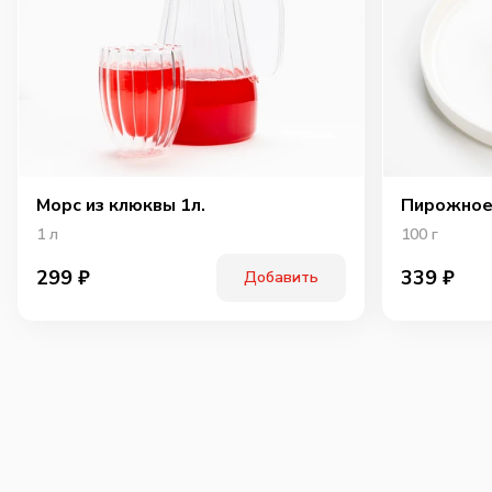
Морс из клюквы 1л.
Пирожное
1
л
100
г
299
₽
339
₽
Добавить