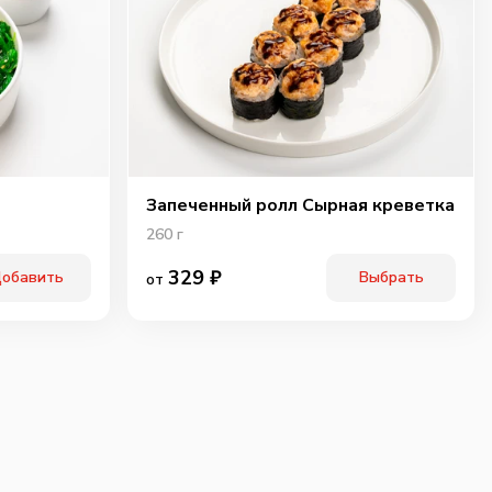
ичьи колбаски
Свинина
Тигровая креветка
40
г
60
г
40
г
89
₽
99
₽
119
₽
0
0
0
Запеченный ролл Сырная креветка
260
г
329
₽
обавить
Выбрать
от
ки халапенью
Шампиньоны
Огурцы
маринованые
10
г
60
г
25
г
75
₽
75
₽
75
₽
0
0
0