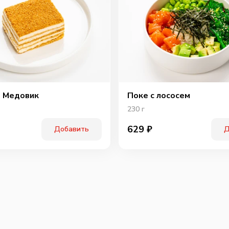
Охотн
 Медовик
Поке с лососем
230
г
629
₽
Добавить
Д
Перчи