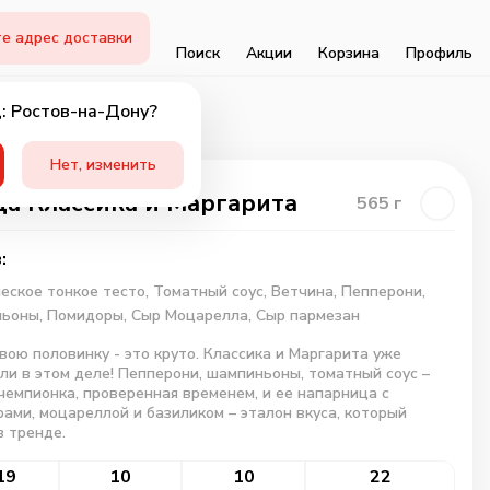
е адрес доставки
Поиск
Акции
Корзина
Профиль
: Ростов-на-Дону?
Нет, изменить
а Классика и Маргарита
565
г
:
еское тонкое тесто,
Томатный соус,
Ветчина,
Пепперони,
ьоны,
Помидоры,
Сыр Моцарелла,
Сыр пармезан
вою половинку - это круто. Классика и Маргарита уже
ли в этом деле! Пепперони, шампиньоны, томатный соус –
чемпионка, проверенная временем, и ее напарница с
ами, моцареллой и базиликом – эталон вкуса, который
в тренде.
19
10
10
22