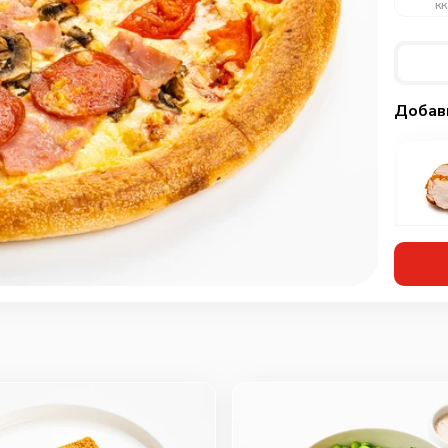
кк
Добав
Кур
мар