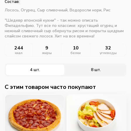
Состав:
Лосось,
Огурец,
Сыр сливочный,
Водоросли нори,
Рис
"Шедевр японской кухни" - так можно описать
Филадельфию. Тут все по классике: хрустящий огурец и
нежный сливочный сыр обернуты рисом и покрыты щедрым
слайсом свежего лосося. Хит на все времена!
244
9
10
32
ккал
жиры
белки
углеводы
4 шт.
8 шт.
C этим товаром часто покупают