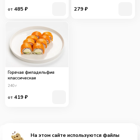
485
₽
279
₽
от
Горячая филадельфия
классическая
240
г
419
₽
от
На этом сайте используются файлы
Добавить за 345₽