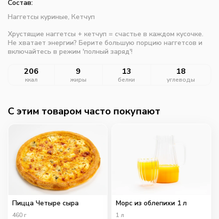
Состав:
Наггетсы куриные,
Кетчуп
Хрустящие наггетсы + кетчуп = счастье в каждом кусочке.
Не хватает энергии? Берите большую порцию наггетсов и
включайтесь в режим 'полный заряд'!
206
9
13
18
ккал
жиры
белки
углеводы
C этим товаром часто покупают
Пицца Четыре сыра
Морс из облепихи 1 л
460
г
1
л