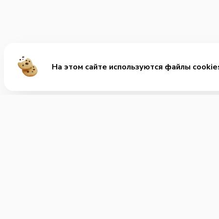
На этом сайте используются файлы cookie
Ме
Хит
Ролл
+7 (863) 33-3022-0
Позвонить нам
Заку
Супы
Часы работы:
Круглосуточно
Соус