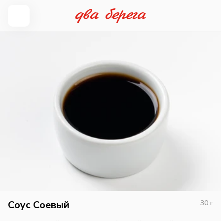
Соус Соевый
30
г