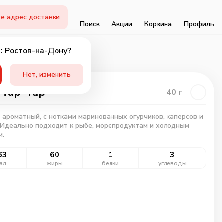
е адрес доставки
Поиск
Акции
Корзина
Профиль
: Ростов-на-Дону?
Нет, изменить
 Тар-Тар
40
г
 ароматный, с нотками маринованных огурчиков, каперсов и
 Идеально подходит к рыбе, морепродуктам и холодным
м.
63
60
1
3
ал
жиры
белки
углеводы