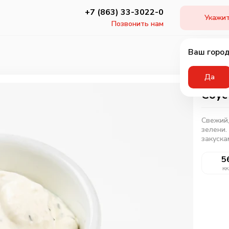
+7 (863) 33-3022-0
Укажит
Позвонить нам
Ваш город
Да
Соус
Свежий,
зелени.
закуска
5
кк