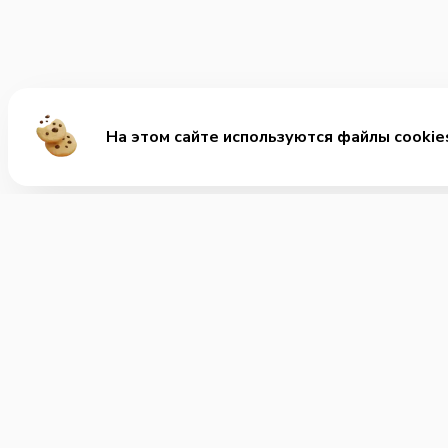
На этом сайте используются файлы cookie
Ме
Хит
Ролл
+7 (863) 33-3022-0
Позвонить нам
Заку
Супы
Часы работы:
Круглосуточно
Детс