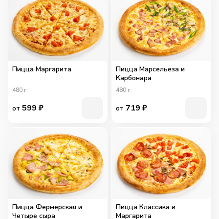
Пицца Маргарита
Пицца Марсельеза и
Карбонара
480
г
480
г
599
₽
719
₽
от
от
Пицца Фермерская и
Пицца Классика и
Четыре сыра
Маргарита