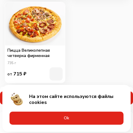
Пицца Великолепная
четверка фирменная
735
г
715
₽
от
На этом сайте используются файлы
Применить промокод
cookies
Оk
Меню
Акции
Профиль
Корзина