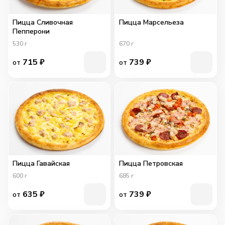
Пицца Сливочная
Пицца Марсельеза
Пепперони
530
г
670
г
715
₽
739
₽
от
от
Пицца Гавайская
Пицца Петровская
600
г
685
г
635
₽
739
₽
от
от