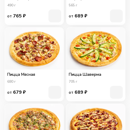
490
г
565
г
765
₽
689
₽
от
от
Пицца Мясная
Пицца Шаверма
680
г
705
г
679
₽
689
₽
от
от