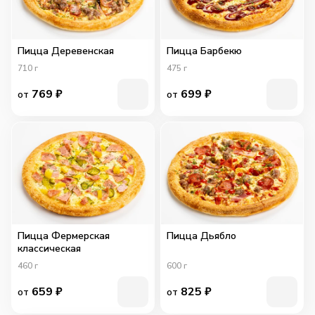
Пицца Деревенская
Пицца Барбекю
710
г
475
г
769
₽
699
₽
от
от
Пицца Фермерская
Пицца Дьябло
классическая
460
г
600
г
659
₽
825
₽
от
от