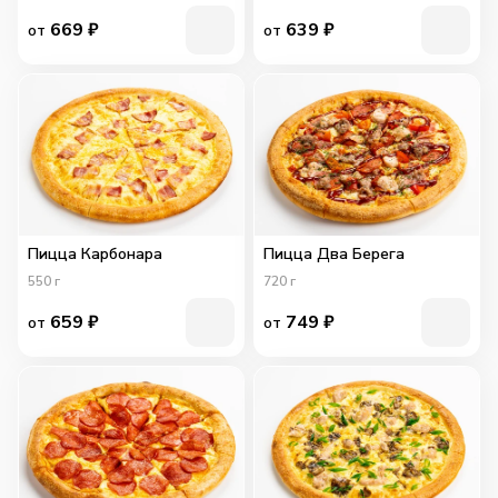
669
₽
639
₽
от
от
Пицца Карбонара
Пицца Два Берега
550
г
720
г
659
₽
749
₽
от
от