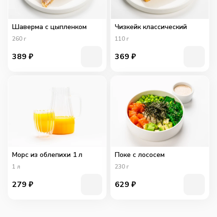
Шаверма с цыпленком
Чизкейк классический
260
г
110
г
389
₽
369
₽
Морс из облепихи 1 л
Поке с лососем
1
л
230
г
279
₽
629
₽