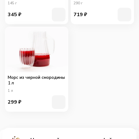
145
г
290
г
345
₽
719
₽
Морс из черной смородины
1 л
1
л
299
₽