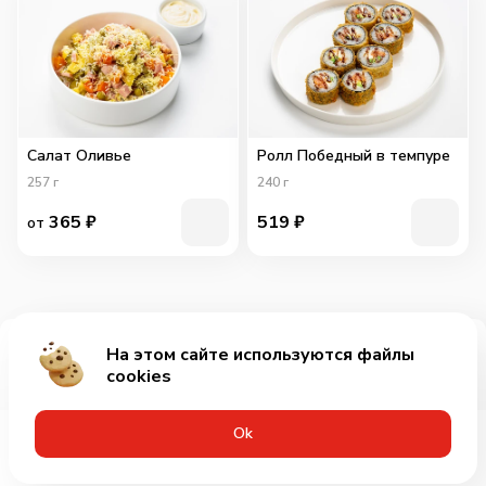
Салат Оливье
Ролл Победный в темпуре
257
г
240
г
365
₽
519
₽
от
На этом сайте используются файлы
Добавить за 599₽
cookies
Оk
Меню
Акции
Профиль
Корзина