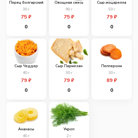
Перец болгарский
Овощная смесь
Сыр моцарелла
30
г
90
г
50
г
75
₽
75
₽
79
₽
0
0
0
Сыр Чеддер
Сыр Пармезан
Пепперони
40
г
30
г
30
г
79
₽
79
₽
89
₽
0
0
0
Ананасы
Укроп
40
г
2
г