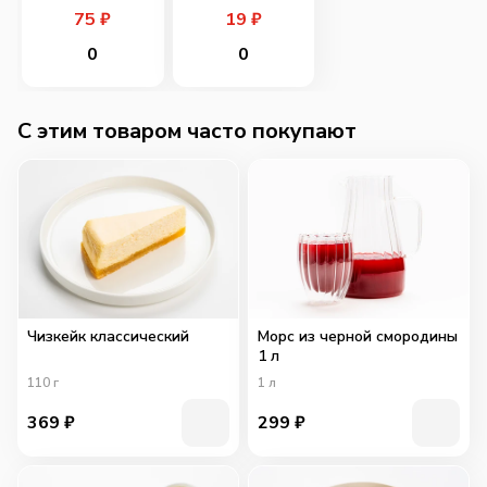
75
₽
19
₽
0
0
C этим товаром часто покупают
Чизкейк классический
Морс из черной смородины
1 л
110
г
1
л
369
₽
299
₽