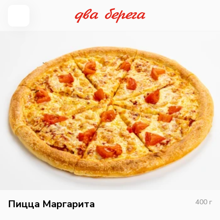
Пицца Маргарита
400
г