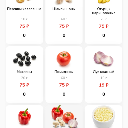
Перчики халапенью
Шампиньоны
Огурцы
маринованые
10
г
60
г
25
г
75
₽
75
₽
75
₽
0
0
0
Маслины
Помидоры
Лук красный
20
г
60
г
15
г
75
₽
75
₽
19
₽
0
0
0