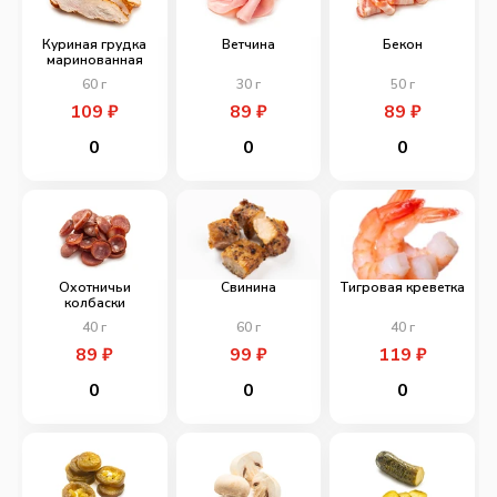
Куриная грудка
Ветчина
Бекон
маринованная
60
г
30
г
50
г
109
₽
89
₽
89
₽
0
0
0
Охотничьи
Свинина
Тигровая креветка
колбаски
40
г
60
г
40
г
89
₽
99
₽
119
₽
0
0
0