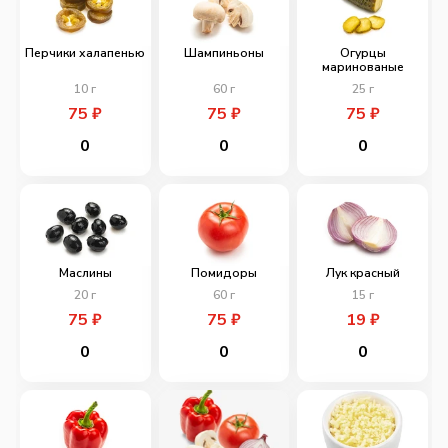
Перчики халапенью
Шампиньоны
Огурцы
маринованые
10
г
60
г
25
г
75
₽
75
₽
75
₽
0
0
0
Маслины
Помидоры
Лук красный
20
г
60
г
15
г
75
₽
75
₽
19
₽
0
0
0