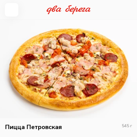
Пицца Петровская
545
г