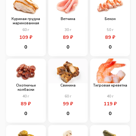
Куриная грудка
Ветчина
Бекон
маринованная
60
г
30
г
50
г
109
₽
89
₽
89
₽
0
0
0
Охотничьи
Свинина
Тигровая креветка
колбаски
40
г
60
г
40
г
89
₽
99
₽
119
₽
0
0
0