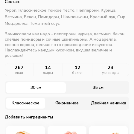
Состав:
Укроп,
Классическое тонкое тесто,
Пепперони,
Курица,
Ветчина,
Бекон,
Помидоры,
Шампиньоны,
Красный лук,
Сыр
Моцарелла,
Томатный соус
Замиксовали как надо - пепперони, курица, ветчинп, бекон,
спелые помидоры и сочные шампиньоны. А моцарелла,
словно корона, венчает это произведение искусства.
Наслаждайтесь каждым кусочком, вкушая величие и
роскошь!
267
14
12
23
ккал
жиры
белки
углеводы
30 см
35 см
Классическое
Фирменное
Двойная начинка
Добавить ингредиенты