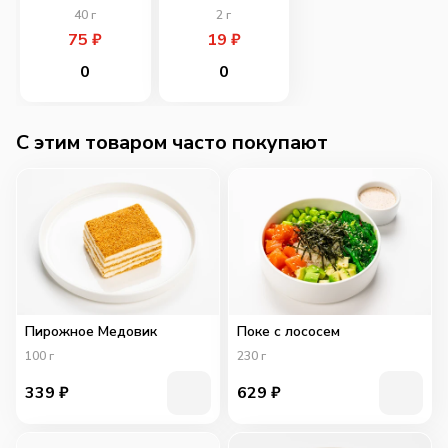
40
г
2
г
75
₽
19
₽
0
0
C этим товаром часто покупают
Пирожное Медовик
Поке с лососем
100
г
230
г
339
₽
629
₽