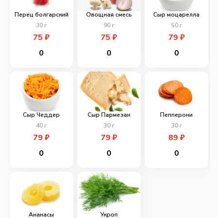
Перец болгарский
Овощная смесь
Сыр моцарелла
30
г
90
г
50
г
75
₽
75
₽
79
₽
0
0
0
Сыр Чеддер
Сыр Пармезан
Пепперони
40
г
30
г
30
г
79
₽
79
₽
89
₽
0
0
0
Ананасы
Укроп