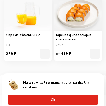
Морс из облепихи 1 л
Горячая филадельфия
классическая
1
л
240
г
279
₽
419
₽
от
На этом сайте используются файлы
Добавить за 739₽
cookies
Оk