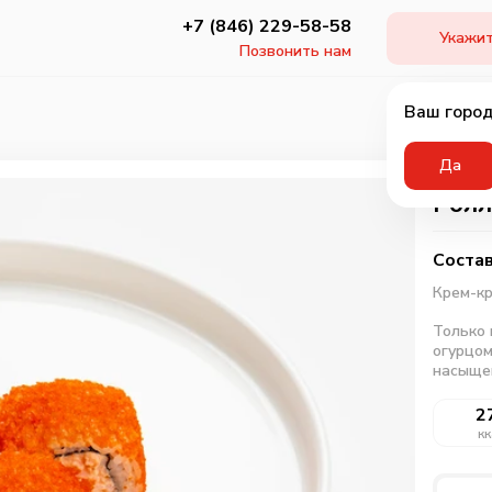
+7 (846) 229-58-58
Укажит
Позвонить нам
Ваш город
Да
Ролл
Состав
Крем-к
Только 
огурцом
насыщен
2
кк