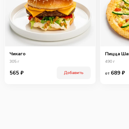
Чикаго
Пицца Ша
305
г
490
г
689
₽
565
₽
Добавить
от