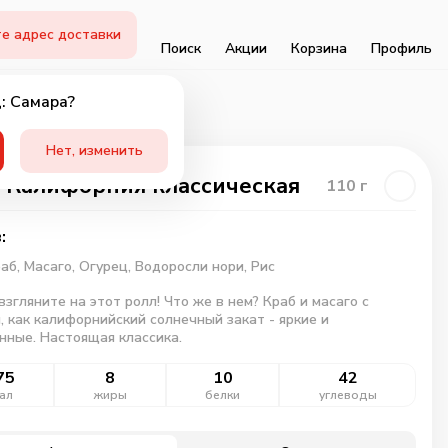
е адрес доставки
Поиск
Акции
Корзина
Профиль
: Самара?
Нет, изменить
 Калифорния классическая
110
г
:
раб,
Масаго,
Огурец,
Водоросли нори,
Рис
взгляните на этот ролл! Что же в нем? Краб и масаго с
, как калифорнийский солнечный закат - яркие и
ные. Настоящая классика.
75
8
10
42
ал
жиры
белки
углеводы