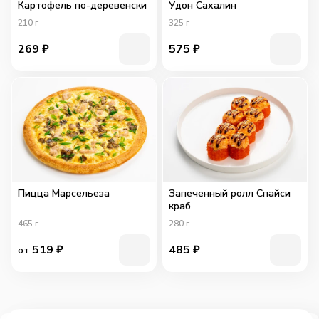
Картофель по-деревенски
Удон Сахалин
210
г
325
г
269
₽
575
₽
Пицца Марсельеза
Запеченный ролл Спайси
краб
465
г
280
г
519
₽
485
₽
от