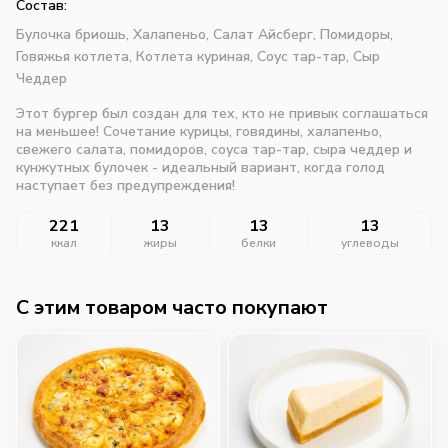
Состав:
Булочка бриошь,
Халапеньо,
Салат Айсберг,
Помидоры,
Говяжья котлета,
Котлета куриная,
Соус тар-тар,
Сыр
Чеддер
Этот бургер был создан для тех, кто не привык соглашаться
на меньшее! Сочетание курицы, говядины, халапеньо,
свежего салата, помидоров, соуса тар-тар, сыра чеддер и
кунжутных булочек - идеальный вариант, когда голод
наступает без предупреждения!
221
13
13
13
ккал
жиры
белки
углеводы
C этим товаром часто покупают