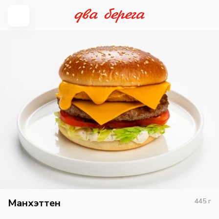
Манхэттен
445
г