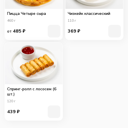
Пицца Четыре сыра
Чизкейк классический
460
г
110
г
485
₽
369
₽
от
Спринг-ролл с лососем (6
шт.)
120
г
439
₽